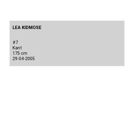
LEA KIDMOSE
#7
Kant
175 cm
29-04-2005