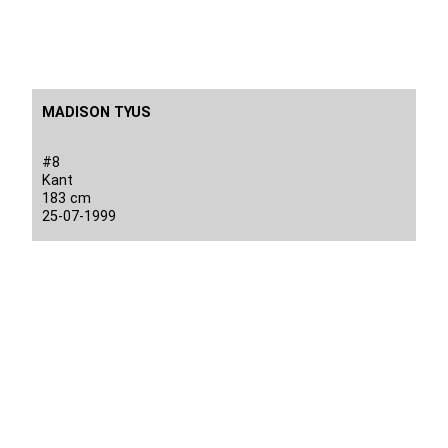
MADISON TYUS
#8
Kant
183 cm
25-07-1999