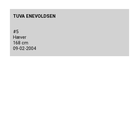
TUVA ENEVOLDSEN
#5
Hæver
168 cm
09-02-2004