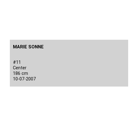
MARIE SONNE
#11
Center
186 cm
10-07-2007