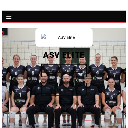
ASV ELITE
Besøg hjemmeside
Bliv fansponsor