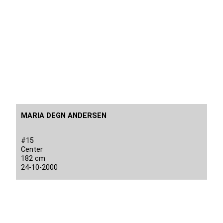
MARIA DEGN ANDERSEN
#15
Center
182 cm
24-10-2000