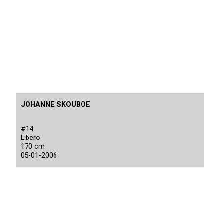
JOHANNE SKOUBOE
#14
Libero
170 cm
05-01-2006