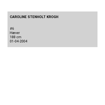
CAROLINE STENHOLT KROGH
#6
Hæver
188 cm
01-04-2004