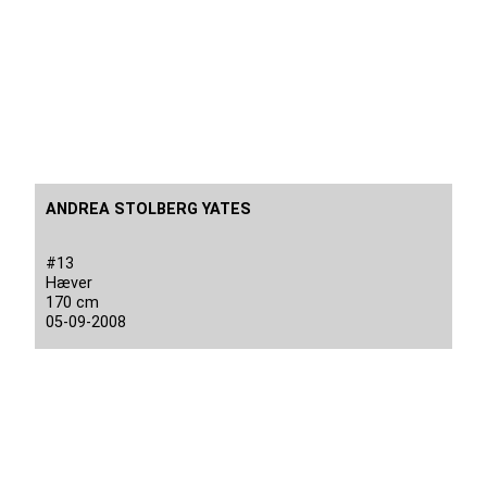
ANDREA STOLBERG YATES
#13
Hæver
170 cm
05-09-2008