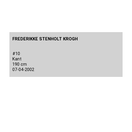
FREDERIKKE STENHOLT KROGH
#10
Kant
190 cm
07-04-2002