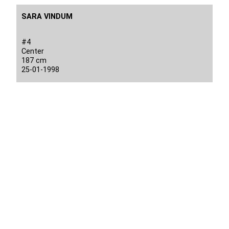
SARA VINDUM
#4
Center
187 cm
25-01-1998