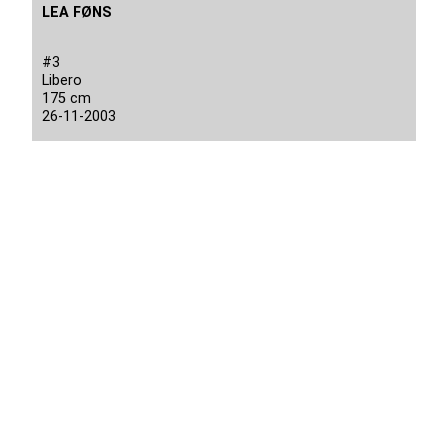
LEA FØNS
#3
Libero
175 cm
26-11-2003