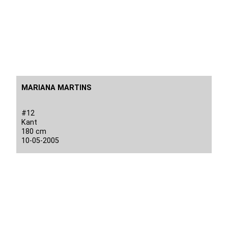
MARIANA MARTINS
#12
Kant
180 cm
10-05-2005