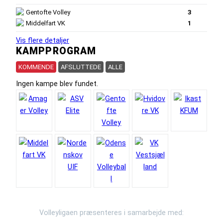
Gentofte Volley
3
Middelfart VK
1
Vis flere detaljer
KAMPPROGRAM
KOMMENDE
AFSLUTTEDE
ALLE
Ingen kampe blev fundet.
Volleyligaen præsenteres i samarbejde med: