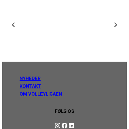
NYHEDER
KONTAKT
OM VOLLEYLIGAEN
FØLG OS
Instagram
https://www.facebook.com/danishbeachvolleytour
LinkedIn