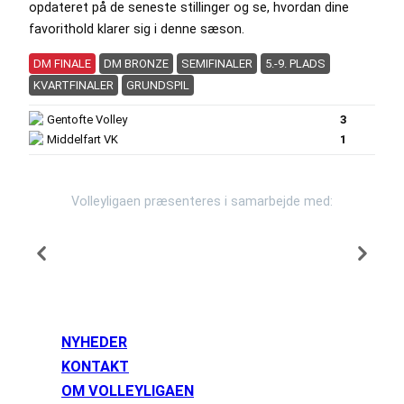
opdateret på de seneste stillinger og se, hvordan dine
favorithold klarer sig i denne sæson.
DM FINALE
DM BRONZE
SEMIFINALER
5.-9. PLADS
KVARTFINALER
GRUNDSPIL
Gentofte Volley
3
Middelfart VK
1
Volleyligaen præsenteres i samarbejde med:
NYHEDER
KONTAKT
OM VOLLEYLIGAEN