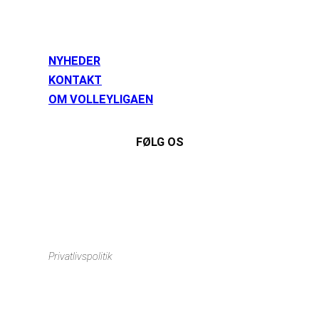
NYHEDER
KONTAKT
OM VOLLEYLIGAEN
FØLG OS
Instagram
https://www.facebook.com/danishbeachvolleytour
LinkedIn
Privatlivspolitik