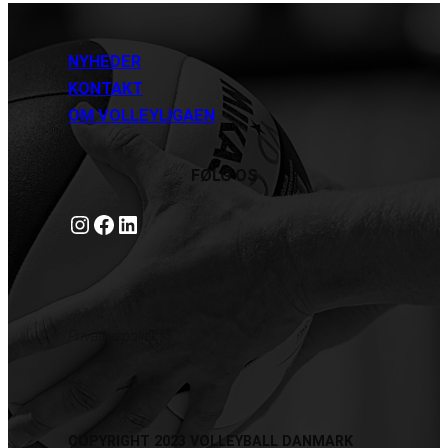
NYHEDER
KONTAKT
OM VOLLEYLIGAEN
FØLG OS
Instagram
https://www.facebook.com/danishbeachvolleytour
LinkedIn
Privatlivspolitik
COPYRIGHT 2023 VOLLEYBALL DANMARK