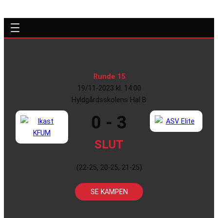
Runde 15
19/11-2023 kl. 14:00
Hyldgårdsskolens Hal B
0 - 3
SLUT
(22-25, 20-25, 21-25)
SE KAMPEN