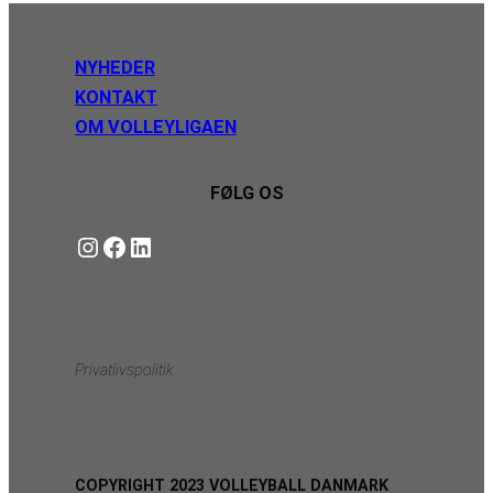
NYHEDER
KONTAKT
OM VOLLEYLIGAEN
FØLG OS
Instagram
https://www.facebook.com/danishbeachvolleytour
LinkedIn
Privatlivspolitik
COPYRIGHT 2023 VOLLEYBALL DANMARK