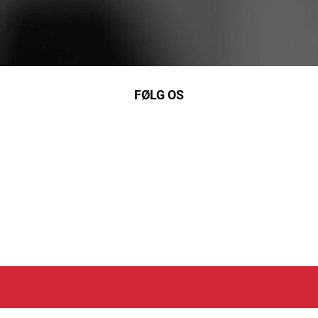
FØLG OS
nkedIn