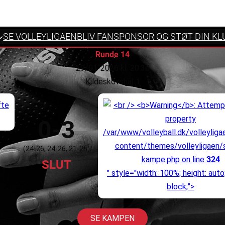
SE VOLLEYLIGAEN
BLIV FANSPONSOR OG STØT DIN KL
Runde 14
29/01-2026 kl. 20:30
Kildeskovshal 1
0-3
/var/www/volleyball.dk/volleyliga
content/themes/volleyligaen/s
(24-26, 24-26, 21-25)
kampe.php on line
324
SLUT
" style="width: 100%; height: auto;
block;">
SE KAMPEN