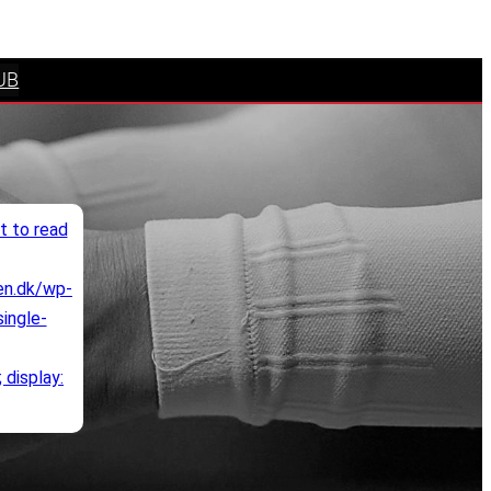
UB
en.dk/wp-
ingle-
 display: