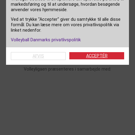
markedsføring og til at undersøge, hvordan besøgende
Kampnummer:
147972
anvender vores hjemmeside.
Ved at trykke "Accepter" giver du samtykke til alle disse
Roster:
Download roster PDF
formål. Du kan læse mere om vores privatlivspolitik via
linket nedenfor.
Volleyball Danmarks privatlivspolitik
Kampskema:
Download kampskema PDF
ACCEPTÉR
AFVIS
Volleyligaen præsenteres i samarbejde med: