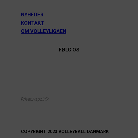
NYHEDER
KONTAKT
OM VOLLEYLIGAEN
FØLG OS
Instagram
https://www.facebook.com/danishbeachvolleytour
LinkedIn
Privatlivspolitik
COPYRIGHT 2023 VOLLEYBALL DANMARK