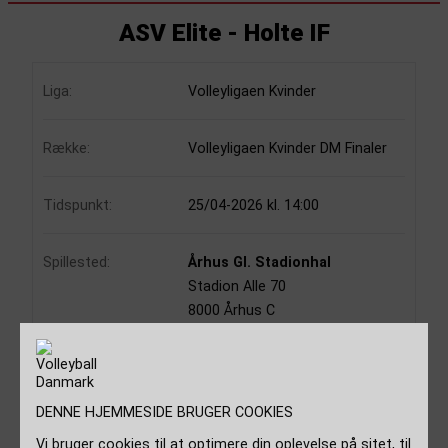
ASV Elite - Holte IF
Liga:
Volleyligaen Kvinder
Række:
Volleyligaen Kvinder DM Finaler
Tidspunkt:
25/04-2026 kl. 14:00
Spillested:
Århus Gl. Stadionhal
Stadion Alle 70
8000 Århus C
Danmark
Dommere:
Nicklas Kjær Thomsen
DENNE HJEMMESIDE BRUGER COOKIES
Flemming Kjerulff Munk
Vi bruger cookies til at optimere din oplevelse på sitet, til