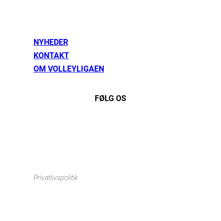
NYHEDER
KONTAKT
OM VOLLEYLIGAEN
FØLG OS
Instagram
https://www.facebook.com/danishbeachvolleytour
LinkedIn
Privatlivspolitik