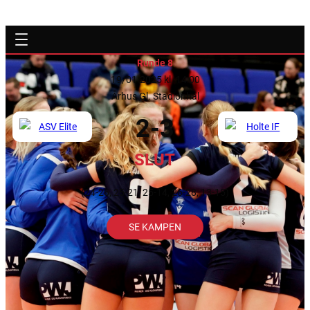
Runde 8
19/01-2025 kl. 14:00
Århus Gl. Stadionhal
2-3
SLUT
(24-26, 25-21, 25-14, 26-28, 13-15)
SE KAMPEN