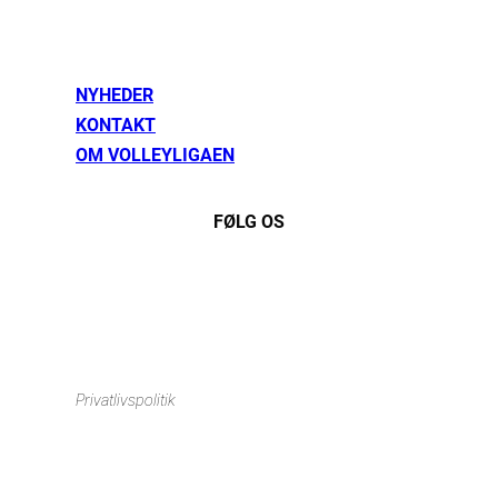
NYHEDER
KONTAKT
OM VOLLEYLIGAEN
FØLG OS
Instagram
https://www.facebook.com/danishbeachvolleytour
LinkedIn
Privatlivspolitik