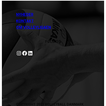
NYHEDER
KONTAKT
OM VOLLEYLIGAEN
FØLG OS
Instagram
https://www.facebook.com/danishbeachvolleytour
LinkedIn
Privatlivspolitik
COPYRIGHT 2023 VOLLEYBALL DANMARK