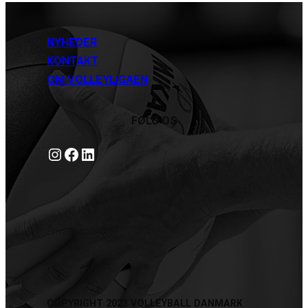
NYHEDER
KONTAKT
OM VOLLEYLIGAEN
FØLG OS
Instagram
https://www.facebook.com/danishbeachvolleytour
LinkedIn
Privatlivspolitik
COPYRIGHT 2023 VOLLEYBALL DANMARK