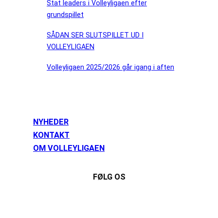
Stat leaders i Volleyligaen efter
grundspillet
SÅDAN SER SLUTSPILLET UD I
VOLLEYLIGAEN
Volleyligaen 2025/2026 går igang i aften
NYHEDER
KONTAKT
OM VOLLEYLIGAEN
FØLG OS
Instagram
https://www.facebook.com/danishbeachvolleytour
LinkedIn