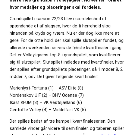
hvor medaljer og placeringer skal fordeles.
Grundspillet i sæson 22/23 blev i særdeleshed et
spændende et af slagsen, hvor de ti herrehold slog
hinanden på kryds og tværs. Nu er der dog ikke mere at
gøre. For de otte hold, der skal spille slutspil er fundet, og
allerede i weekenden serves de første kvartfinaler i gang.
Det er Volleyligaens top-8 i grundspillet, som kvalificerer
sig til slutspillet. Slutspillet indledes med kvartfinaler, hvor
der spilles efter grundspillets placeringer, så 1 møder 8, 2
møder 7, osv. Det giver følgende kvartfinaler:
Marienlyst-Fortuna (1) – ASV Elite (8)
Nordenskov UIF (2) – DHV Odense (7)
Ikast KFUM (3) – VK Vestsjælland (6)
Gentofte Volley (4) – Middelfart VK (5)
Der spilles bedst af tre kampe i kvartfinaleserien. Den
samlede vinder går videre til semifinaler, og taberen spiller