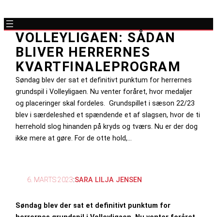
VOLLEYLIGAEN: SÅDAN
BLIVER HERRERNES
KVARTFINALEPROGRAM
Søndag blev der sat et definitivt punktum for herrernes
grundspil i Volleyligaen. Nu venter foråret, hvor medaljer
og placeringer skal fordeles. Grundspillet i sæson 22/23
blev i særdeleshed et spændende et af slagsen, hvor de ti
herrehold slog hinanden på kryds og tværs. Nu er der dog
ikke mere at gøre. For de otte hold,…
6. MARTS 2023
:
SARA LILJA JENSEN
Søndag blev der sat et definitivt punktum for
herrernes grundspil i Volleyligaen. Nu venter foråret,