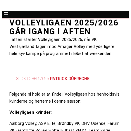
VOLLEYLIGAEN 2025/2026
GÅR IGANG I AFTEN
I aften starter Volleyligaen 2025/2026, når VK
Vestsjælland tager imod Amager Volley med yderligere
hele syv kampe på programmet i løbet af weekenden.
3. OKTOBER 2025
:
PATRICK DÛFRECHE
Følgende ni hold er at finde i Volleyligaen hos henholdsvis
kvinderne og herrerne i denne sæson:
Volleyligaen kvinder:
Aalborg Volley, ASV Elite, Brøndby VK, DHV Odense, Farum
VK, Gentofte Volley, Holte IF, Ikast KFUM, Team Køge.