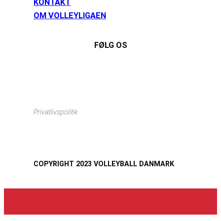
KONTAKT
OM VOLLEYLIGAEN
FØLG OS
Instagram
https://www.facebook.com/danishbeachvolleytour
LinkedIn
Privatlivspolitik
COPYRIGHT 2023 VOLLEYBALL DANMARK