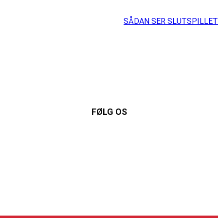
SÅDAN SER SLUTSPILLET 
FØLG OS
Instagram
https://www.facebook.com/danishbeachvolleytour
LinkedIn