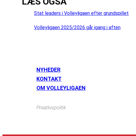
LÆS OGSÅ
Stat leaders i Volleyligaen efter grundspillet
Volleyligaen 2025/2026 går igang i aften
NYHEDER
KONTAKT
OM VOLLEYLIGAEN
Privatlivspolitik