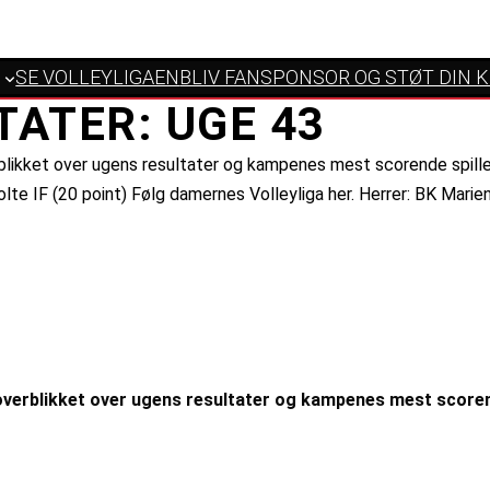
SE VOLLEYLIGAEN
BLIV FANSPONSOR OG STØT DIN 
TATER: UGE 43
rblikket over ugens resultater og kampenes mest scorende spille
e IF (20 point) Følg damernes Volleyliga her. Herrer: BK Marienl
 overblikket over ugens resultater og kampenes mest scoren