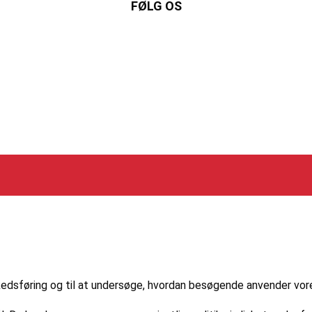
FØLG OS
Instagram
https://www.facebook.com/danishbeachvolleytour
LinkedIn
markedsføring og til at undersøge, hvordan besøgende anvender vo