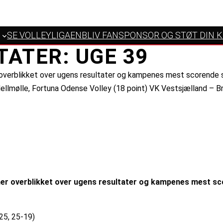
SE VOLLEYLIGAEN
BLIV FANSPONSOR OG STØT DIN 
TATER: UGE 39
er overblikket over ugens resultater og kampenes mest scorende s
ellmølle, Fortuna Odense Volley (18 point) VK Vestsjælland – 
å her overblikket over ugens resultater og kampenes mest sc
25, 25-19)