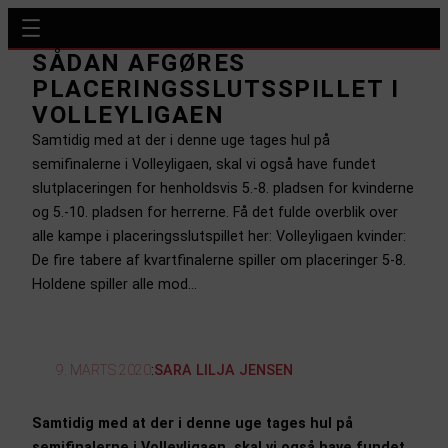
SÅDAN AFGØRES
PLACERINGSSLUTSSPILLET I
VOLLEYLIGAEN
Samtidig med at der i denne uge tages hul på
semifinalerne i Volleyligaen, skal vi også have fundet
slutplaceringen for henholdsvis 5.-8. pladsen for kvinderne
og 5.-10. pladsen for herrerne. Få det fulde overblik over
alle kampe i placeringsslutspillet her: Volleyligaen kvinder:
De fire tabere af kvartfinalerne spiller om placeringer 5-8.
Holdene spiller alle mod…
9. MARTS 2020
:
SARA LILJA JENSEN
Samtidig med at der i denne uge tages hul på
semifinalerne i Volleyligaen, skal vi også have fundet