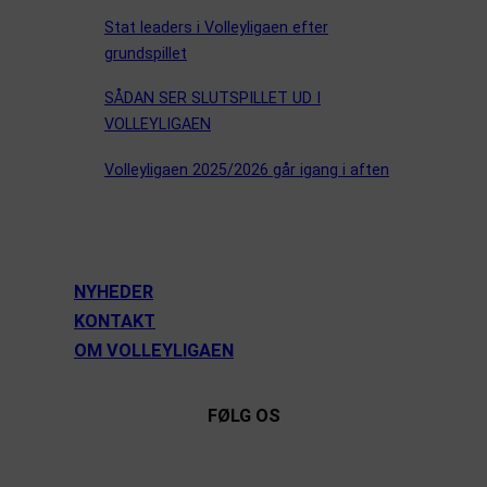
Stat leaders i Volleyligaen efter
grundspillet
SÅDAN SER SLUTSPILLET UD I
VOLLEYLIGAEN
Volleyligaen 2025/2026 går igang i aften
NYHEDER
KONTAKT
OM VOLLEYLIGAEN
FØLG OS
Instagram
https://www.facebook.com/danishbeachvolleytour
LinkedIn