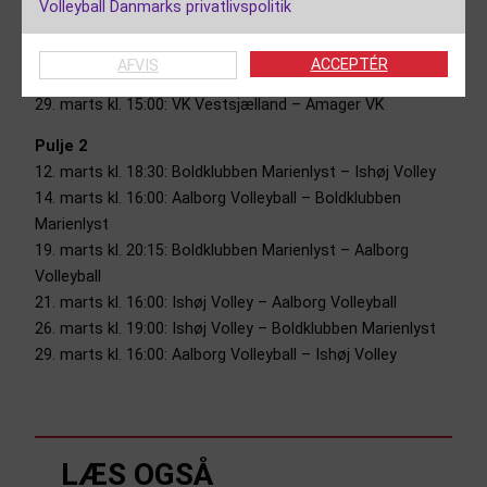
Volleyball Danmarks privatlivspolitik
22. marts kl. 15:00: VK Vestsjælland – Middelfart VK
26. marts kl. 18:30: Amager VK – VK Vestsjælland
ACCEPTÉR
AFVIS
27. marts kl. 19:00: Middelfart VK – VK Vestsjælland
29. marts kl. 15:00: VK Vestsjælland – Amager VK
Pulje 2
12. marts kl. 18:30: Boldklubben Marienlyst – Ishøj Volley
14. marts kl. 16:00: Aalborg Volleyball – Boldklubben
Marienlyst
19. marts kl. 20:15: Boldklubben Marienlyst – Aalborg
Volleyball
21. marts kl. 16:00: Ishøj Volley – Aalborg Volleyball
26. marts kl. 19:00: Ishøj Volley – Boldklubben Marienlyst
29. marts kl. 16:00: Aalborg Volleyball – Ishøj Volley
LÆS OGSÅ