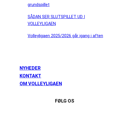
grundspillet
SÅDAN SER SLUTSPILLET UD I
VOLLEYLIGAEN
Volleyligaen 2025/2026 går igang i aften
NYHEDER
KONTAKT
OM VOLLEYLIGAEN
FØLG OS
Instagram
https://www.facebook.com/danishbeachvolleytour
LinkedIn