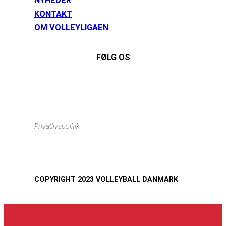
NYHEDER
KONTAKT
OM VOLLEYLIGAEN
FØLG OS
Instagram
https://www.facebook.com/danishbeachvolleytour
LinkedIn
Privatlivspolitik
COPYRIGHT 2023 VOLLEYBALL DANMARK