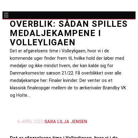
OVERBLIK: SÅDAN SPILLES
MEDALJEKAMPENE I
VOLLEYLIGAEN
Det er afgørelsens time i Volleyligaen, hvor vi i de
kommende uger finder frem til, hvilke hold der løber med
medaljer og ikke mindst hvem, der kan kalde sig for
Danmarksmester sæson 21/22. Få overblikket over alle
medaljekampe her: Finaler kvinder: Der venter os et
klassisk finaleopgør mellem de to ærkerivaler Brøndby VK
og Holte…
6. APRIL 2022
:
SARA LILJA JENSEN
Det er afgørelsens time i Volleyligaen, hvor vi i de