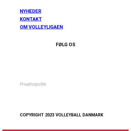
NYHEDER
KONTAKT
OM VOLLEYLIGAEN
FØLG OS
Instagram
https://www.facebook.com/danishbeachvolleytour
LinkedIn
Privatlivspolitik
COPYRIGHT 2023 VOLLEYBALL DANMARK