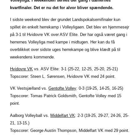
Volleyliga. I weekenden serves der gang i damernes
kvartfinaler. Det er nu det for alvor bliver spændende.
I sidste weekend blev der grundet Landspokalsemifinaler kun
spillet én enkelt herrekamp i Volleyligaen. Det blev en hjemmesejr
på 3-1 til Hvidovre VK over ASV Elite. Der har også været gang i
herrernes Volleyliga med kampe i midtugen. Her kan du få
overblikket over sidste uges herrekampe og blive klædt på til
weekendens kommende.
Hvidovre VK
vs. ASV Elite: 3-1 (25-22, 12-25, 25-20, 25-21)
Topscorer: Steen L. Sørensen, Hvidovre VK med 24 point.
VK Vestsjælland vs.
Gentofte Volley
: 0-3 (19-25, 14-25, 16-25)
Topscorer: Tomas Patrick Goldsmith, Gentofte Volley med 15
point.
Aalborg Volleyball vs.
Middelfart VK
: 2-3 (19-25, 29-27, 24-26, 25-
21, 13-15.)
Topscorer: George Austin Thompson, Middelfart VK med 29 point.