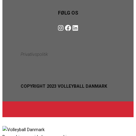
FØLG OS
Instagram
https://www.facebook.com/danishbeachvolleytour
LinkedIn
Privatlivspolitik
COPYRIGHT 2023 VOLLEYBALL DANMARK