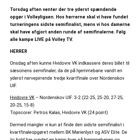
Torsdag aften venter der tre yderst spændende
opgør i Volleyligaen. Hos herrerne skal vi have fundet
turneringens sidste semifinalist, mens vi hos damerne
skal have afgjort anden runde af semifinalerne. Følg
alle kampe LIVE på Volley TV.
HERRER
Onsdag aften kunne Hvidovre VK indkassere deres billet til
sæsonens semifinaler, da de på hjemmebane vandt en
yderst nervepirrende tredje kvartfinale over Nordenskov
UIF.
Hvidovre VK
– Nordenskov UIF: 3-2 (22-25, 25-20, 27-25,
20-25, 15-8)
Topscorer: Petros Kalas, Hvidovre VK (24 point)
Dermed mangler vi kun at finde den sidste semifinalist i
kvartfinaleopgøret mellem BK Marienlyst og ASV Elite. De
to hold har vundet en kamp hver på hjemmebanen og