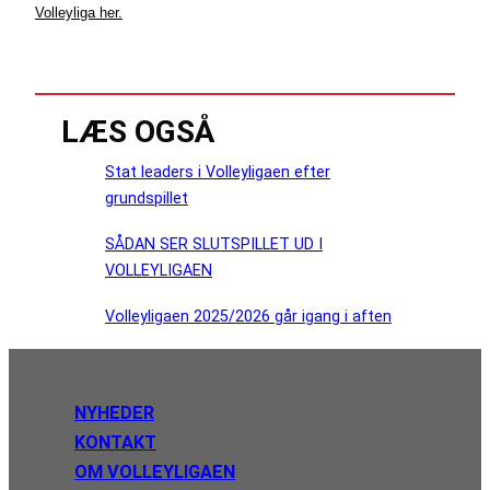
Volleyliga her.
LÆS OGSÅ
Stat leaders i Volleyligaen efter
grundspillet
SÅDAN SER SLUTSPILLET UD I
VOLLEYLIGAEN
Volleyligaen 2025/2026 går igang i aften
NYHEDER
KONTAKT
OM VOLLEYLIGAEN