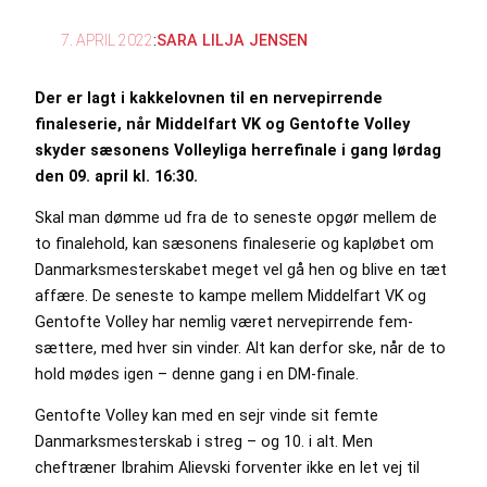
7. APRIL 2022
:
SARA LILJA JENSEN
Der er lagt i kakkelovnen til en nervepirrende
finaleserie, når Middelfart VK og Gentofte Volley
skyder sæsonens Volleyliga herrefinale i gang lørdag
den 09. april kl. 16:30.
Skal man dømme ud fra de to seneste opgør mellem de
to finalehold, kan sæsonens finaleserie og kapløbet om
Danmarksmesterskabet meget vel gå hen og blive en tæt
affære. De seneste to kampe mellem Middelfart VK og
Gentofte Volley har nemlig været nervepirrende fem-
sættere, med hver sin vinder. Alt kan derfor ske, når de to
hold mødes igen – denne gang i en DM-finale.
Gentofte Volley kan med en sejr vinde sit femte
Danmarksmesterskab i streg – og 10. i alt. Men
cheftræner Ibrahim Alievski forventer ikke en let vej til