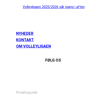
Volleyligaen 2025/2026 går igang i aften
NYHEDER
KONTAKT
OM VOLLEYLIGAEN
FØLG OS
Instagram
https://www.facebook.com/danishbeachvolleytour
LinkedIn
Privatlivspolitik