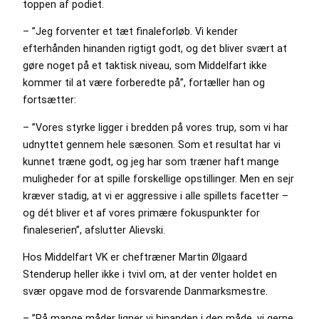
toppen af podiet.
– ”Jeg forventer et tæt finaleforløb. Vi kender
efterhånden hinanden rigtigt godt, og det bliver svært at
gøre noget på et taktisk niveau, som Middelfart ikke
kommer til at være forberedte på”, fortæller han og
fortsætter:
– ”Vores styrke ligger i bredden på vores trup, som vi har
udnyttet gennem hele sæsonen. Som et resultat har vi
kunnet træne godt, og jeg har som træner haft mange
muligheder for at spille forskellige opstillinger. Men en sejr
kræver stadig, at vi er aggressive i alle spillets facetter –
og dét bliver et af vores primære fokuspunkter for
finaleserien”, afslutter Alievski.
Hos Middelfart VK er cheftræner Martin Ølgaard
Stenderup heller ikke i tvivl om, at der venter holdet en
svær opgave mod de forsvarende Danmarksmestre.
– ”På mange måder ligner vi hinanden i den måde, vi gerne