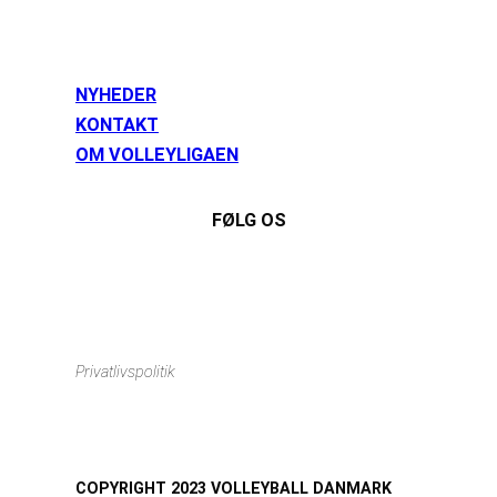
NYHEDER
KONTAKT
OM VOLLEYLIGAEN
FØLG OS
Instagram
https://www.facebook.com/danishbeachvolleytour
LinkedIn
Privatlivspolitik
COPYRIGHT 2023 VOLLEYBALL DANMARK