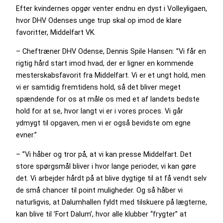
Efter kvindernes opgør venter endnu en dyst i Volleyligaen,
hvor DHV Odenses unge trup skal op imod de klare
favoritter, Middelfart VK.
– Cheftræner DHV Odense, Dennis Spile Hansen: ”Vi får en
rigtig hård start imod hvad, der er ligner en kommende
mesterskabsfavorit fra Middelfart. Vi er et ungt hold, men
vi er samtidig fremtidens hold, så det bliver meget
spændende for os at måle os med et af landets bedste
hold for at se, hvor langt vi er i vores proces. Vi går
ydmygt til opgaven, men vi er også bevidste om egne
evner.”
– ”Vi håber og tror på, at vi kan presse Middelfart. Det
store spørgsmål bliver i hvor lange perioder, vi kan gøre
det. Vi arbejder hårdt på at blive dygtige til at få vendt selv
de små chancer til point muligheder. Og så håber vi
naturligvis, at Dalumhallen fyldt med tilskuere på lægterne,
kan blive til ’Fort Dalum’, hvor alle klubber “frygter” at