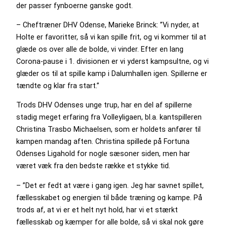
der passer fynboerne ganske godt.
– Cheftræner DHV Odense, Marieke Brinck: ”Vi nyder, at
Holte er favoritter, så vi kan spille frit, og vi kommer til at
glæde os over alle de bolde, vi vinder. Efter en lang
Corona-pause i 1. divisionen er vi yderst kampsultne, og vi
glæder os til at spille kamp i Dalumhallen igen. Spillerne er
tændte og klar fra start.”
Trods DHV Odenses unge trup, har en del af spillerne
stadig meget erfaring fra Volleyligaen, bl.a. kantspilleren
Christina Trasbo Michaelsen, som er holdets anfører til
kampen mandag aften. Christina spillede på Fortuna
Odenses Ligahold for nogle sæsoner siden, men har
været væk fra den bedste række et stykke tid.
– ”Det er fedt at være i gang igen. Jeg har savnet spillet,
fællesskabet og energien til både træning og kampe. På
trods af, at vi er et helt nyt hold, har vi et stærkt
fællesskab og kæmper for alle bolde, så vi skal nok gøre