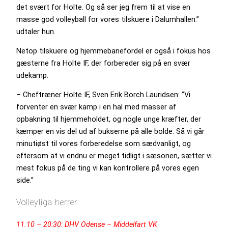
det svært for Holte. Og så ser jeg frem til at vise en
masse god volleyball for vores tilskuere i Dalumhallen.”
udtaler hun.
Netop tilskuere og hjemmebanefordel er også i fokus hos
gæsterne fra Holte IF, der forbereder sig på en svær
udekamp.
– Cheftræner Holte IF, Sven Erik Borch Lauridsen: ”Vi
forventer en svær kamp i en hal med masser af
opbakning til hjemmeholdet, og nogle unge kræfter, der
kæmper en vis del ud af bukserne på alle bolde. Så vi går
minutiøst til vores forberedelse som sædvanligt, og
eftersom at vi endnu er meget tidligt i sæsonen, sætter vi
mest fokus på de ting vi kan kontrollere på vores egen
side.”
Volleyliga herrer:
11.10 – 20:30: DHV Odense – Middelfart VK