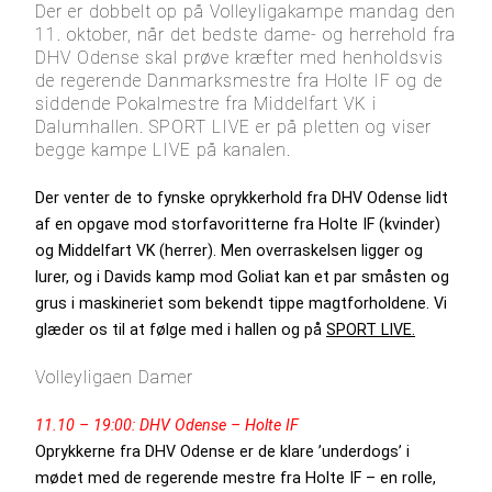
Der er dobbelt op på Volleyligakampe mandag den
11. oktober, når det bedste dame- og herrehold fra
DHV Odense skal prøve kræfter med henholdsvis
de regerende Danmarksmestre fra Holte IF og de
siddende Pokalmestre fra Middelfart VK i
Dalumhallen. SPORT LIVE er på pletten og viser
begge kampe LIVE på kanalen.
Der venter de to fynske oprykkerhold fra DHV Odense lidt
af en opgave mod storfavoritterne fra Holte IF (kvinder)
og Middelfart VK (herrer). Men overraskelsen ligger og
lurer, og i Davids kamp mod Goliat kan et par småsten og
grus i maskineriet som bekendt tippe magtforholdene. Vi
glæder os til at følge med i hallen og på
SPORT LIVE.
Volleyligaen Damer
11.10 – 19:00: DHV Odense – Holte IF
Oprykkerne fra DHV Odense er de klare ’underdogs’ i
mødet med de regerende mestre fra Holte IF – en rolle,