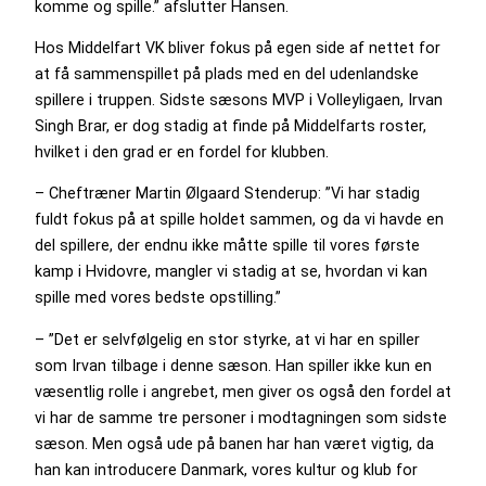
komme og spille.” afslutter Hansen.
Hos Middelfart VK bliver fokus på egen side af nettet for
at få sammenspillet på plads med en del udenlandske
spillere i truppen. Sidste sæsons MVP i Volleyligaen, Irvan
Singh Brar, er dog stadig at finde på Middelfarts roster,
hvilket i den grad er en fordel for klubben.
– Cheftræner Martin Ølgaard Stenderup: ”Vi har stadig
fuldt fokus på at spille holdet sammen, og da vi havde en
del spillere, der endnu ikke måtte spille til vores første
kamp i Hvidovre, mangler vi stadig at se, hvordan vi kan
spille med vores bedste opstilling.”
– ”Det er selvfølgelig en stor styrke, at vi har en spiller
som Irvan tilbage i denne sæson. Han spiller ikke kun en
væsentlig rolle i angrebet, men giver os også den fordel at
vi har de samme tre personer i modtagningen som sidste
sæson. Men også ude på banen har han været vigtig, da
han kan introducere Danmark, vores kultur og klub for