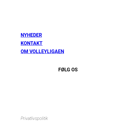
NYHEDER
KONTAKT
OM VOLLEYLIGAEN
FØLG OS
Instagram
https://www.facebook.com/danishbeachvolleytour
LinkedIn
Privatlivspolitik