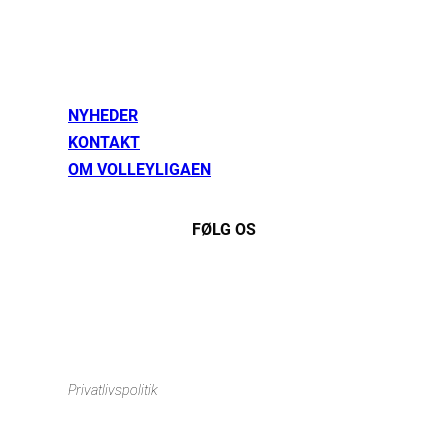
NYHEDER
KONTAKT
OM VOLLEYLIGAEN
FØLG OS
Instagram
https://www.facebook.com/danishbeachvolleytour
LinkedIn
Privatlivspolitik