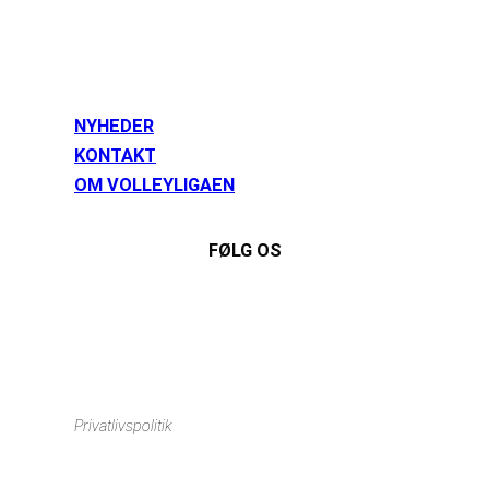
NYHEDER
KONTAKT
OM VOLLEYLIGAEN
FØLG OS
Instagram
https://www.facebook.com/danishbeachvolleytour
LinkedIn
Privatlivspolitik