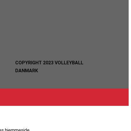
COPYRIGHT 2023 VOLLEYBALL
DANMARK
res hjemmeside.