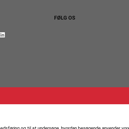
FØLG OS
nkedIn
markedsføring og til at undersøge, hvordan besøgende anvender vo