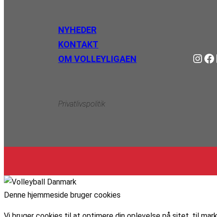
NYHEDER
KONTAKT
Instagram
https://www.facebook.com/danishbeachvolleytour
Li
OM VOLLEYLIGAEN
Privatlivspolitik
Denne hjemmeside bruger cookies
Vi bruger cookies til at optimere din oplevelse på sitet, til 