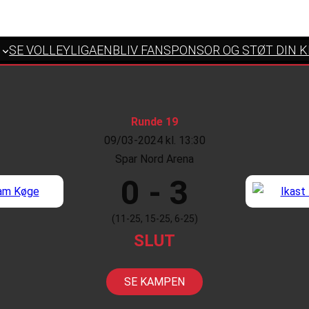
SE VOLLEYLIGAEN
BLIV FANSPONSOR OG STØT DIN 
Runde 19
09/03-2024 kl. 13:30
Spar Nord Arena
0 - 3
(11-25, 15-25, 6-25)
SLUT
SE KAMPEN