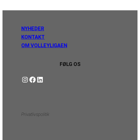
NYHEDER
KONTAKT
OM VOLLEYLIGAEN
FØLG OS
Instagram
https://www.facebook.com/danishbeachvolleytour
LinkedIn
Privatlivspolitik