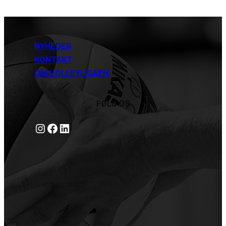
NYHEDER
KONTAKT
OM VOLLEYLIGAEN
FØLG OS
Instagram
https://www.facebook.com/danishbeachvolleytour
LinkedIn
Privatlivspolitik