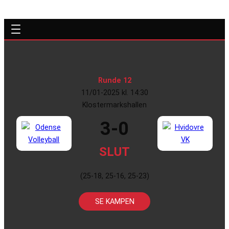
Runde 12
11/01-2025 kl. 14:30
Klostermarkshallen
3-0
SLUT
(25-18, 25-16, 25-23)
SE KAMPEN