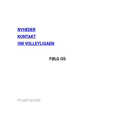
NYHEDER
KONTAKT
OM VOLLEYLIGAEN
FØLG OS
Instagram
https://www.facebook.com/danishbeachvolleytour
LinkedIn
Privatlivspolitik