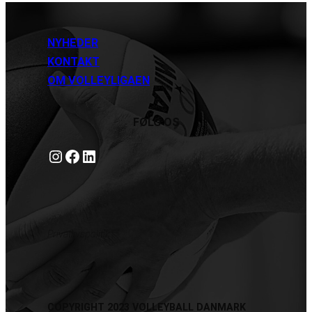
NYHEDER
KONTAKT
OM VOLLEYLIGAEN
FØLG OS
Instagram
https://www.facebook.com/danishbeachvolleytour
LinkedIn
Privatlivspolitik
COPYRIGHT 2023 VOLLEYBALL DANMARK