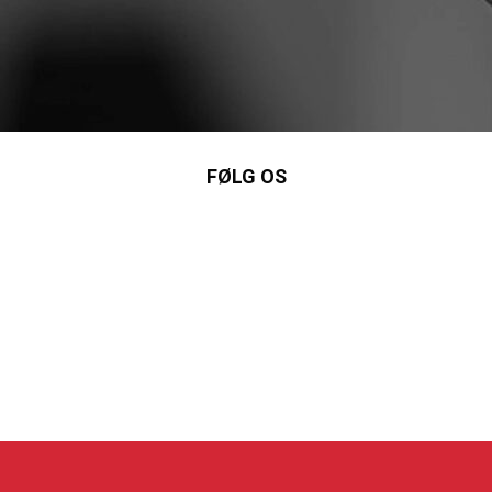
FØLG OS
nkedIn