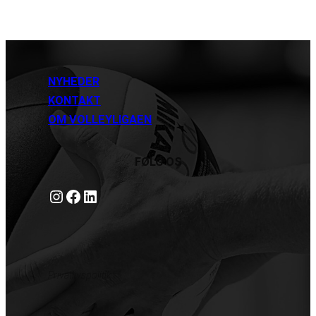
NYHEDER
KONTAKT
OM VOLLEYLIGAEN
FØLG OS
Instagram
https://www.facebook.com/danishbeachvolleytour
LinkedIn
Privatlivspolitik