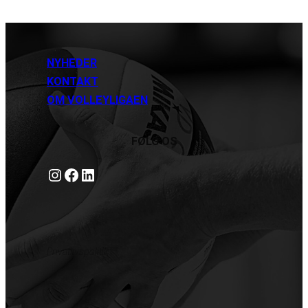
NYHEDER
KONTAKT
OM VOLLEYLIGAEN
FØLG OS
Instagram
https://www.facebook.com/danishbeachvolleytour
LinkedIn
Privatlivspolitik