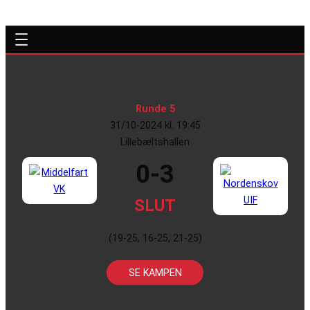
Runde 5
31/10-2024 kl. 19:45
Lillebæltshallen
0-3
SLUT
(19-25, 16-25, 21-25)
SE KAMPEN