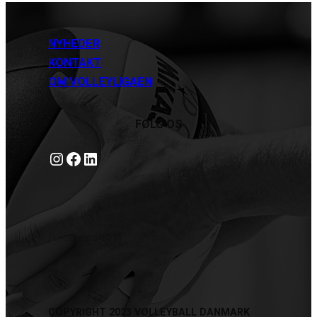
NYHEDER
KONTAKT
OM VOLLEYLIGAEN
FØLG OS
Instagram
https://www.facebook.com/danishbeachvolleytour
LinkedIn
Privatlivspolitik
COPYRIGHT 2023 VOLLEYBALL DANMARK