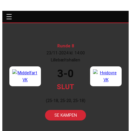
Runde 8
23/11-2024 kl. 14:00
Lillebæltshallen
3-0
SLUT
(25-18, 25-20, 25-18)
SE KAMPEN