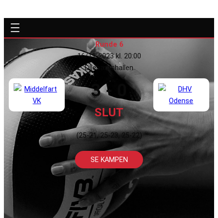
Runde 6
16/11-2023 kl. 20:00
Lillebæltshallen
3 - 0
SLUT
(25-21, 25-23, 25-22)
SE KAMPEN