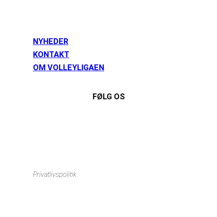
NYHEDER
KONTAKT
OM VOLLEYLIGAEN
FØLG OS
Instagram
https://www.facebook.com/danishbeachvolleytour
LinkedIn
Privatlivspolitik