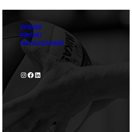
NYHEDER
KONTAKT
OM VOLLEYLIGAEN
FØLG OS
Instagram
https://www.facebook.com/danishbeachvolleytour
LinkedIn
Privatlivspolitik