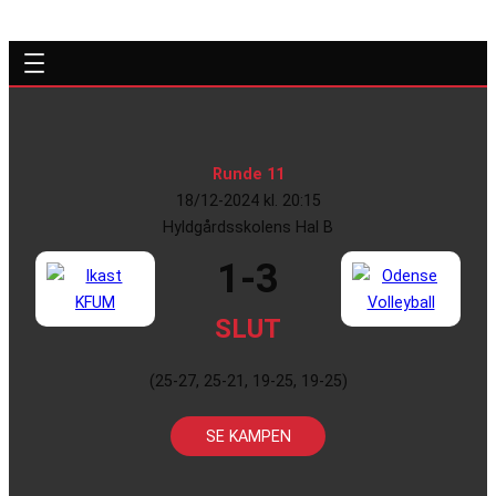
Runde 11
18/12-2024 kl. 20:15
Hyldgårdsskolens Hal B
1-3
SLUT
(25-27, 25-21, 19-25, 19-25)
SE KAMPEN