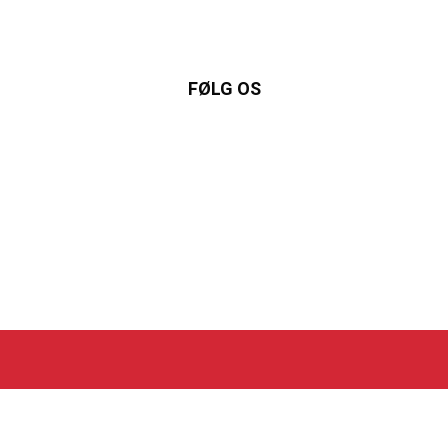
FØLG OS
nkedIn