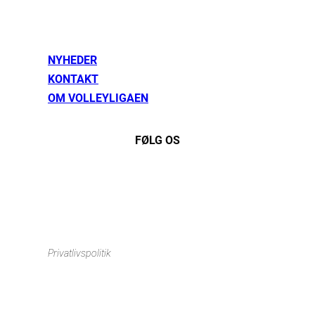
NYHEDER
KONTAKT
OM VOLLEYLIGAEN
FØLG OS
Instagram
https://www.facebook.com/danishbeachvolleytour
LinkedIn
Privatlivspolitik