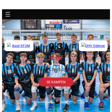
Runde 9
30/11-2024 kl. 15:00
Hyldgårdsskolens Hal B
0-3
SLUT
(16-25, 20-25, 21-25)
SE KAMPEN