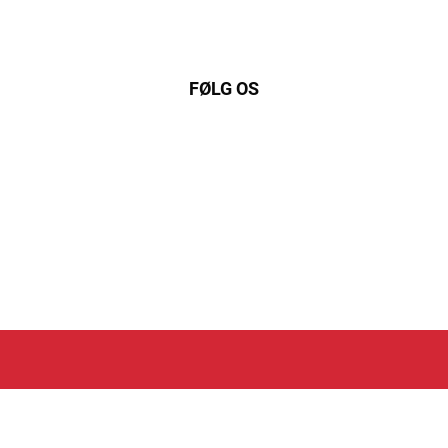
FØLG OS
nkedIn