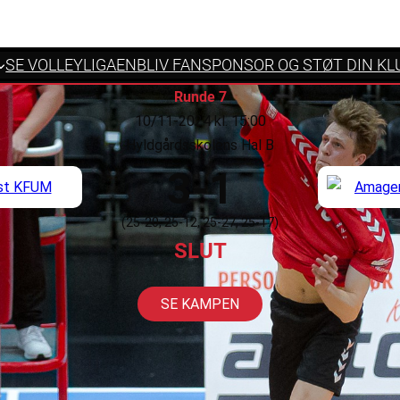
SE VOLLEYLIGAEN
BLIV FANSPONSOR OG STØT DIN KL
Runde 7
10/11-2024 kl. 15:00
Hyldgårdsskolens Hal B
3-1
(25-20, 25-12, 25-27, 25-17)
SLUT
SE KAMPEN