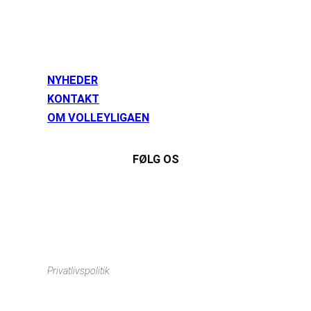
NYHEDER
KONTAKT
OM VOLLEYLIGAEN
FØLG OS
Instagram
https://www.facebook.com/danishbeachvolleytour
LinkedIn
Privatlivspolitik