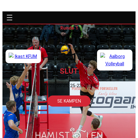
Runde 1
21/03-2024 kl. 20:15
Hyldgårdsskolens Hal B
3-1
SLUT
(27-25, 23-25, 25-23, 25-14)
SE KAMPEN