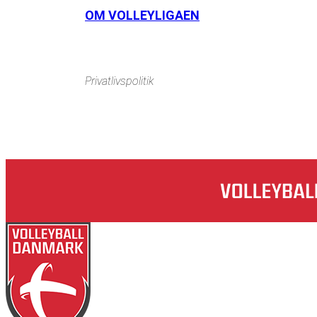
Instagram
https://www.facebook.com/danishbeachvolleytour
Li
OM VOLLEYLIGAEN
Privatlivspolitik