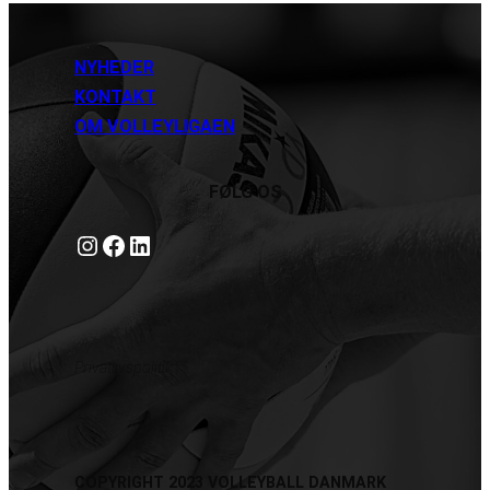
NYHEDER
KONTAKT
OM VOLLEYLIGAEN
FØLG OS
Instagram
https://www.facebook.com/danishbeachvolleytour
LinkedIn
Privatlivspolitik
COPYRIGHT 2023 VOLLEYBALL DANMARK