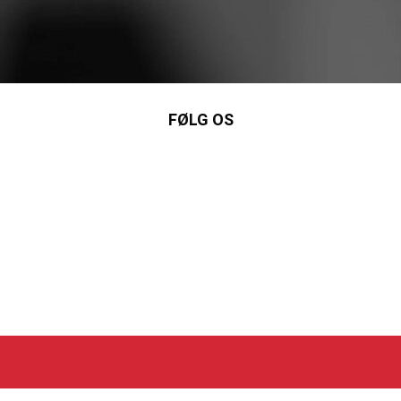
FØLG OS
nkedIn