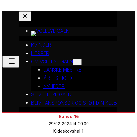
KVINDER
HERRER
OM VOLLEYLIGAEN
DANSKE MESTRE
ÅRETS HOLD
NYHEDER
SE VOLLEYLIGAEN
BLIV FANSPONSOR OG STØT DIN KLUB
Runde 16
29/02-2024 kl. 20:00
Kildeskovshal 1