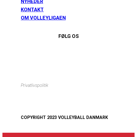
NYHEDER
KONTAKT
OM VOLLEYLIGAEN
FØLG OS
Instagram
https://www.facebook.com/danishbeachvolleytour
LinkedIn
Privatlivspolitik
COPYRIGHT 2023 VOLLEYBALL DANMARK