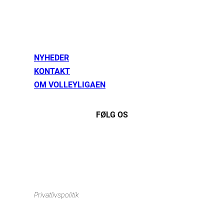
NYHEDER
KONTAKT
OM VOLLEYLIGAEN
FØLG OS
Instagram
https://www.facebook.com/danishbeachvolleytour
LinkedIn
Privatlivspolitik