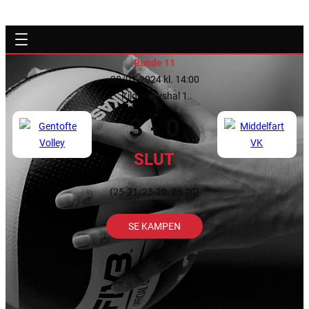
Runde 11
20/01-2024 kl. 14:00
Kildeskovshal 1
3 - 0
SLUT
(25-21, 25-20, 25-20)
SE KAMPEN