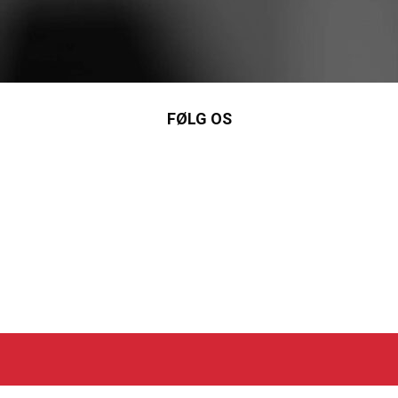
FØLG OS
nkedIn