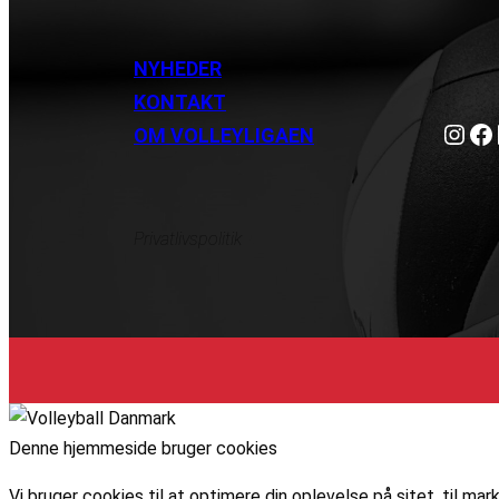
NYHEDER
KONTAKT
Instagram
https://www.facebook.com/danishbeachvolleytour
Li
OM VOLLEYLIGAEN
Privatlivspolitik
Denne hjemmeside bruger cookies
Vi bruger cookies til at optimere din oplevelse på sitet, til 