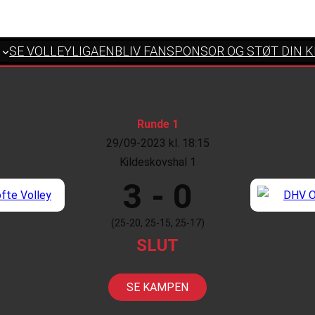
SE VOLLEYLIGAEN
BLIV FANSPONSOR OG STØT DIN 
Runde 1
29/09-2023 kl. 18:15
Kildeskovshal 1
3 - 0
(25-20, 25-15, 25-17)
SLUT
SE KAMPEN