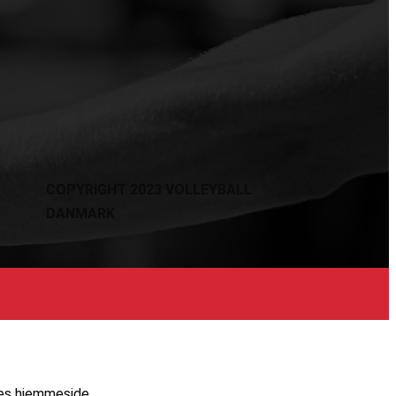
COPYRIGHT 2023 VOLLEYBALL
DANMARK
res hjemmeside.