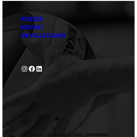
NYHEDER
KONTAKT
OM VOLLEYLIGAEN
FØLG OS
Instagram
https://www.facebook.com/danishbeachvolleytour
LinkedIn
Privatlivspolitik
COPYRIGHT 2023 VOLLEYBALL DANMARK