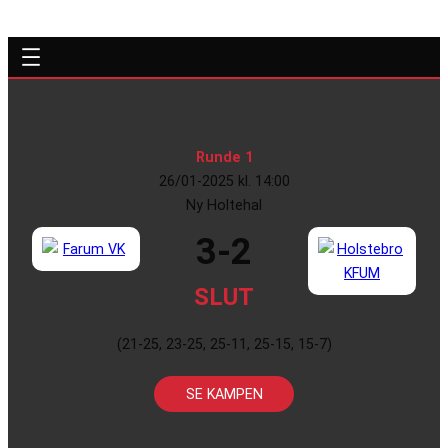
Runde 1
26/01-2025 kl. 14:00
Ny Holtehal
3-2
SLUT
(21-25, 23-25, 25-11, 25-15, 15-7)
SE KAMPEN